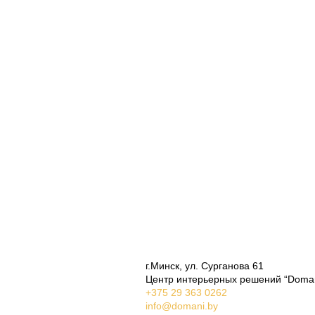
Компания
О компании
Новости
Проекты
Контакты
Покупателям
Индивидуализация
Гарантия
Сервис
Партнерам
Свяжитесь с нами
г.Минск, ул. Сурганова 61
Центр интерьерных решений “Doman
+375 29 363 0262
info@domani.by